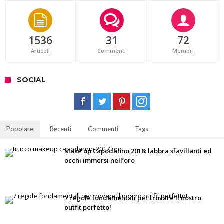
1536
31
72
Articoli
Commenti
Membri
SOCIAL
Popolare
Recenti
Commenti
Tags
Make up Capodanno 2018: labbra sfavillanti ed
occhi immersi nell’oro
7 regole fondamentali per trovare il nostro
outfit perfetto!