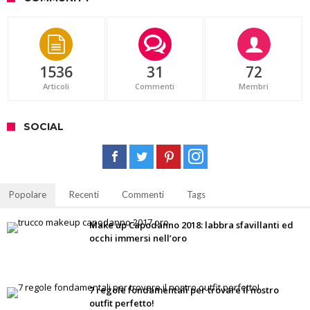
1536
31
72
Articoli
Commenti
Membri
SOCIAL
Popolare
Recenti
Commenti
Tags
Make up Capodanno 2018: labbra sfavillanti ed
occhi immersi nell’oro
7 regole fondamentali per trovare il nostro
outfit perfetto!