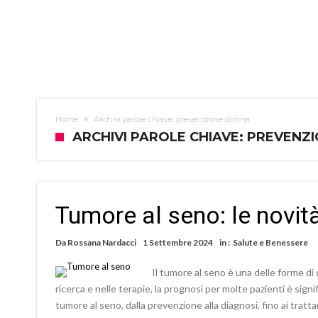
Home
Archivi parole chiave: prevenzione donna
ARCHIVI PAROLE CHIAVE: PREVENZ
Tumore al seno: le novità
Da
Rossana Nardacci
1 Settembre 2024
in :
Salute e Benessere
Il tumore al seno è una delle forme di 
ricerca e nelle terapie, la prognosi per molte pazienti è sign
tumore al seno, dalla prevenzione alla diagnosi, fino ai trat