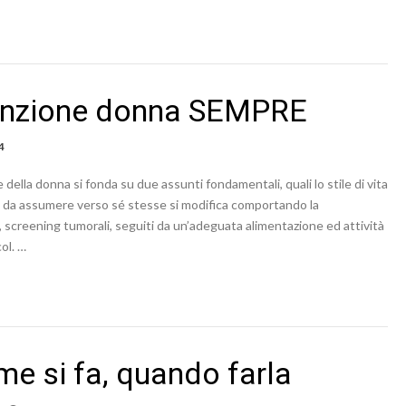
venzione donna SEMPRE
4
e della donna si fonda su due assunti fondamentali, quali lo stile di vita
no da assumere verso sé stesse si modifica comportando la
, screening tumorali, seguiti da un’adeguata alimentazione ed attività
col. …
e si fa, quando farla