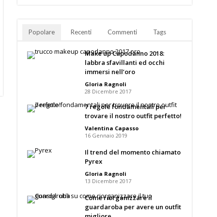
Popolare
Recenti
Commenti
Tags
Make up Capodanno 2018:
labbra sfavillanti ed occhi
immersi nell’oro
Gloria Ragnoli
28 Dicembre 2017
7 regole fondamentali per
trovare il nostro outfit perfetto!
Valentina Capasso
16 Gennaio 2019
Il trend del momento chiamato
Pyrex
Gloria Ragnoli
13 Dicembre 2017
Come riorganizzare il
guardaroba per avere un outfit
migliore