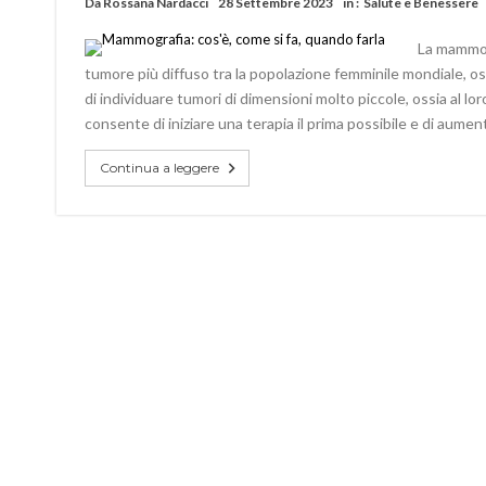
Da
Rossana Nardacci
28 Settembre 2023
in :
Salute e Benessere
La mammog
tumore più diffuso tra la popolazione femminile mondiale, os
di individuare tumori di dimensioni molto piccole, ossia al l
consente di iniziare una terapia il prima possibile e di aume
Continua a leggere