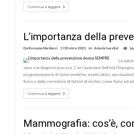
Continua a leggere
L’importanza della pre
Da
Rossana Nardacci
1 Ottobre 2023
in :
Ama la tua vita!
14
La salut
sano e la diagnosi precoce. Con l’avanzare dell’età l’impeg
programmazione di visite mediche, esami clinici, vaccinazioni
fisica e dalla correzione di fattori di rischio, come fumo ed al
Continua a leggere
Mammografia: cos’è, com