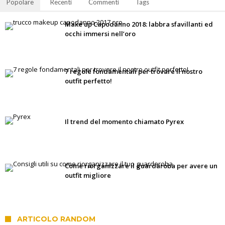
Popolare
Recenti
Commenti
Tags
Make up Capodanno 2018: labbra sfavillanti ed
occhi immersi nell’oro
7 regole fondamentali per trovare il nostro
outfit perfetto!
Il trend del momento chiamato Pyrex
Come riorganizzare il guardaroba per avere un
outfit migliore
ARTICOLO RANDOM