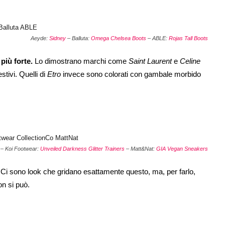
Aeyde:
Sidney
– Balluta:
Omega Chelsea Boots
– ABLE:
Rojas Tall Boots
 più forte.
Lo dimostrano marchi come
Saint Laurent
e
Celine
stivi. Quelli di
Etro
invece sono colorati con gambale morbido
– Koi Footwear:
Unveiled Darkness Glitter Trainers
– Matt&Nat:
GIA Vegan Sneakers
Ci sono look che gridano esattamente questo, ma, per farlo,
on si può.