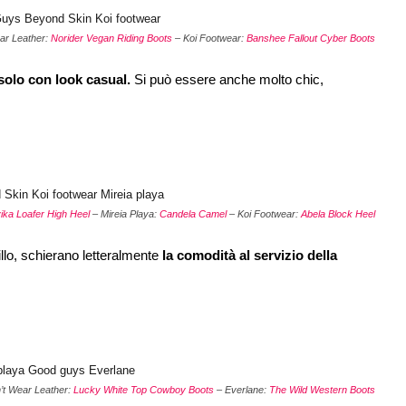
ar Leather:
Norider Vegan Riding Boots
– Koi Footwear:
Banshee Fallout Cyber Boots
 solo con look casual.
Si può essere anche molto chic,
ika Loafer High Heel
– Mireia Playa:
Candela Camel
– Koi Footwear:
Abela Block Heel
illo, schierano letteralmente
la comodità al servizio della
t Wear Leather:
Lucky White Top Cowboy Boots
– Everlane:
The Wild Western Boots