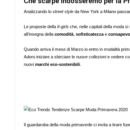
Che scarpe indosseremo per la P
Analizzando lo
street style
da New York a Milano passando
Le proposte della
It-girls
che, nelle capitali della moda si s
all’insegna della
comodità
,
sofisticatezza
e
consapevo
Quando arriva il mese di Marzo io entro in modalità prima
Adoro iniziare a sbirciare le
nuove collezioni
e vedere co
nuovi
marchi eco-sostenibili
.
Il guardaroba della moda primaverile ci invita a tirare fuor