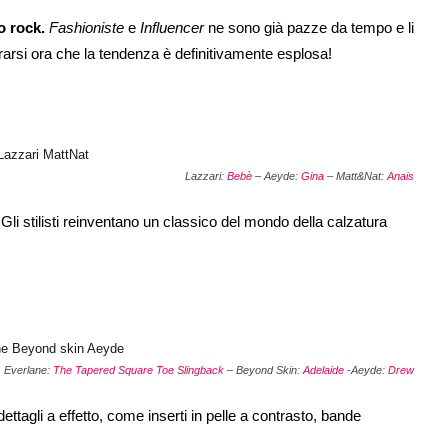
o rock.
Fashioniste
e
Influencer
ne sono già pazze da tempo e li
rarsi ora che la tendenza è definitivamente esplosa!
Lazzari:
Bebè
– Aeyde:
Gina
– Matt&Nat:
Anais
Gli stilisti reinventano un classico del mondo della calzatura
Everlane:
The Tapered Square Toe Slingback
– Beyond Skin:
Adelaide
-Aeyde:
Drew
ettagli a effetto, come inserti in pelle a contrasto, bande