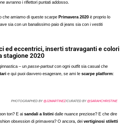
ne avranno i riflettori puntati addosso.
tto che amiamo di queste scarpe
Primavera 2020
è proprio lo
ve sia con un banalissimo paio di jeans sia con i vestiti
 ed eccentrici, inserti stravaganti e colori
lla stagione 2020
 ginnastica – un
passe-partout
con ogni outfit sia casual che
tari
e quì puoi davvero esagerare, se ami le
scarpe platform
:
PHOTOGRAPHED BY
@J2MARTINEZ
/CURATED BY
@SARAHCHRISTINE
 bon ton? E ai
sandali a listini
dalle nuance preziose? E che dire
 fashion obsession di primavera? O ancora, dei
vertiginosi stiletti