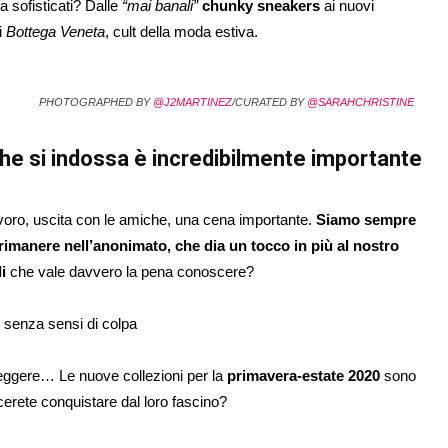
ra sofisticati? Dalle
“mai banali”
chunky sneakers
ai nuovi
i
Bottega Veneta
, cult della moda estiva.
PHOTOGRAPHED BY
@J2MARTINEZ
/CURATED BY
@SARAHCHRISTINE
he si indossa è incredibilmente importante
 lavoro, uscita con le amiche, una cena importante.
Siamo sempre
a rimanere nell’anonimato, che dia un tocco in più al nostro
i
che vale davvero la pena conoscere?
 senza sensi di colpa
 leggere… Le nuove collezioni per la
primavera-estate 2020
sono
ascerete conquistare dal loro fascino?