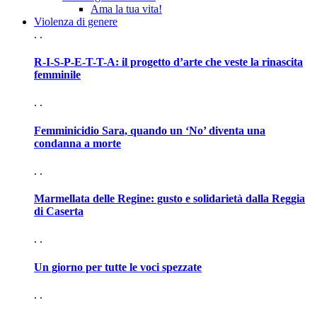
Ama la tua vita!
Violenza di genere
. .
R-I-S-P-E-T-T-A: il progetto d’arte che veste la rinascita
femminile
. .
Femminicidio Sara, quando un ‘No’ diventa una
condanna a morte
. .
Marmellata delle Regine: gusto e solidarietà dalla Reggia
di Caserta
. .
Un giorno per tutte le voci spezzate
. .