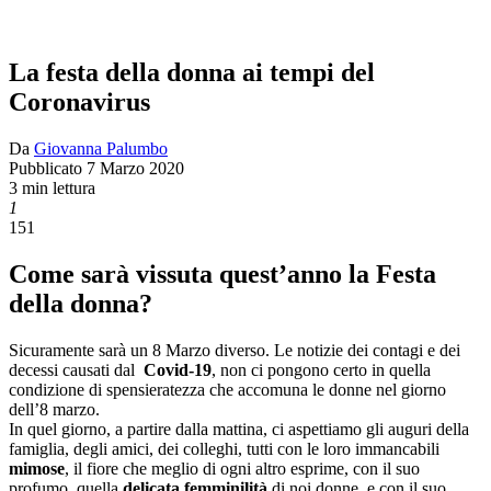
La festa della donna ai tempi del
Coronavirus
Da
Giovanna Palumbo
Pubblicato
7 Marzo 2020
3 min lettura
1
151
Come sarà vissuta quest’anno la Festa
della donna?
Sicuramente sarà un 8 Marzo diverso. Le notizie dei contagi e dei
decessi causati dal
Covid-19
, non ci pongono certo in quella
condizione di spensieratezza che accomuna le donne nel giorno
dell’8 marzo.
In quel giorno, a partire dalla mattina, ci aspettiamo gli auguri della
famiglia, degli amici, dei colleghi, tutti con le loro immancabili
mimose
, il fiore che meglio di ogni altro esprime, con il suo
profumo, quella
delicata femminilità
di noi donne, e con il suo