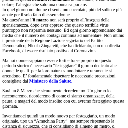
colore, l’allegria che solo una donna sa portare.
In quel giorno noi donne ci sentiamo coccolate, più del solito e più
amate per il solo fatto di essere donne.
Ma quest’anno l’
8 marzo
non sarà proprio all’insegna della
spensieratezza, dopo aver appreso che questo terribile virus
purtroppo non risparmia nessuno. Ed ogni giorno apprendiamo dai
media che il numero dei contagi continua ad aumentare. Non ultimo
il presidente della Regione Lazio e segretario del Partito
Democratico, Nicola Zingaretti, che ha dichiarato, con una diretta
Facebook, di essere risultato positivo al Coronavirus.
Ma noi donne sappiamo essere forti e forse proprio in questo
periodo storico è necessario “festeggiare” il giorno dedicato alle
donne, le quali per la loro natura sanno lottare e raramente si
arrendono. E’ fondamentale rispettare le necessarie precauzioni
consigliate dal
Ministero della Salute.
Sarà un 8 Marzo che sicuramente ricorderemo. Un giorno lo
racconteremo, ricorderemo di come ci siamo organizzate, della
paura, e magari del modo insolito con cui avremo festeggiato questa
giornata.
Inventiamoci quindi un modo nuovo per festeggiarlo, un modo
originale, tipo un “Amuchina Party”, ma sempre rispettando la
distanza di sicurezza, che ci consigliano di almeno un metro, o,