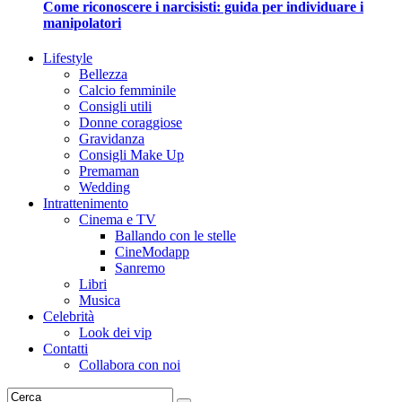
Come riconoscere i narcisisti: guida per individuare i
manipolatori
Lifestyle
Bellezza
Calcio femminile
Consigli utili
Donne coraggiose
Gravidanza
Consigli Make Up
Premaman
Wedding
Intrattenimento
Cinema e TV
Ballando con le stelle
CineModapp
Sanremo
Libri
Musica
Celebrità
Look dei vip
Contatti
Collabora con noi