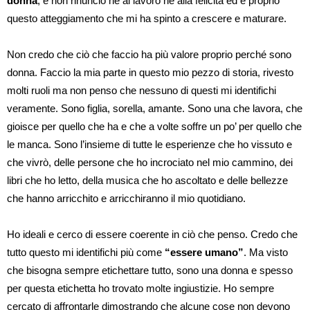
donna
, e non rinuncio né al lavoro né alla felicità ed è proprio
questo atteggiamento che mi ha spinto a crescere e maturare.
Non credo che ciò che faccio ha più valore proprio perché sono
donna. Faccio la mia parte in questo mio pezzo di storia, rivesto
molti ruoli ma non penso che nessuno di questi mi identifichi
veramente. Sono figlia, sorella, amante. Sono una che lavora, che
gioisce per quello che ha e che a volte soffre un po’ per quello che
le manca. Sono l’insieme di tutte le esperienze che ho vissuto e
che vivrò, delle persone che ho incrociato nel mio cammino, dei
libri che ho letto, della musica che ho ascoltato e delle bellezze
che hanno arricchito e arricchiranno il mio quotidiano.
Ho ideali e cerco di essere coerente in ciò che penso. Credo che
tutto questo mi identifichi più come
“essere umano”
. Ma visto
che bisogna sempre etichettare tutto, sono una donna e spesso
per questa etichetta ho trovato molte ingiustizie. Ho sempre
cercato di affrontarle dimostrando che alcune cose non devono