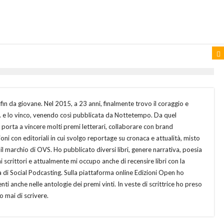
 fin da giovane. Nel 2015, a 23 anni, finalmente trovo il coraggio e
.. e lo vinco, venendo così pubblicata da Nottetempo. Da quel
orta a vincere molti premi letterari, collaborare con brand
ni con editoriali in cui svolgo reportage su cronaca e attualità, misto
il marchio di OVS. Ho pubblicato diversi libri, genere narrativa, poesia
uni scrittori e attualmente mi occupo anche di recensire libri con la
na di Social Podcasting. Sulla piattaforma online Edizioni Open ho
nti anche nelle antologie dei premi vinti. In veste di scrittrice ho preso
 mai di scrivere.