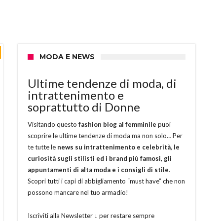
MODA E NEWS
Ultime tendenze di moda, di
intrattenimento e
soprattutto di Donne
Visitando questo
fashion blog al femminile
puoi
scoprire le ultime tendenze di moda ma non solo… Per
te tutte le
news su intrattenimento e celebrità, le
curiosità sugli stilisti ed i brand più famosi, gli
appuntamenti di alta moda e i consigli di stile
.
Scopri tutti i capi di abbigliamento “must have” che non
possono mancare nel tuo armadio!
Iscriviti alla Newsletter ↓ per restare sempre