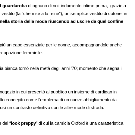
l guardaroba
di ognuno di noi: indumento intimo prima, grazie a
estito (la “chemise à la reine”), un semplice vestito di cotone, in
ella storia della moda riuscendo ad uscire da quel confine
e più un capo essenziale per le donne, accompagnandole anche
occupazione femminile.
cia bianca tornò nella metà degli anni ’70; momento che segna il
 negozio in cui presentò al pubblico un insieme di cardigan in
Tutto concepito come l’emblema di un nuovo abbigliamento da
ì un contrasto definitivo con le altre mode di strada.
e del “
look preppy
” di cui la camicia Oxford è una caratteristica