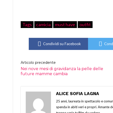
Tags
camicia
must have
outfit
Condividi su Facebook
Condi
Articolo precedente
Nei nove mesi di gravidanza la pelle delle
future mamme cambia
ALICE SOFIA LAGNA
25 anni, laureata in spettacolo e comun
spenda in abiti veri e propri. Amante de
troppe serie tv/film da vedere.