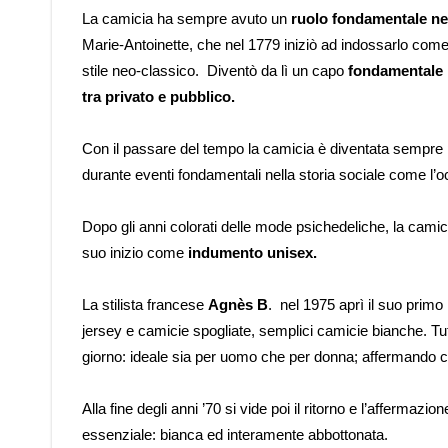
La camicia ha sempre avuto un
ruolo fondamentale ne
Marie-Antoinette, che nel 1779 iniziò ad indossarlo come v
stile neo-classico. Diventò da lì un capo
fondamentale n
tra privato e pubblico.
Con il passare del tempo la camicia è diventata sempr
durante eventi fondamentali nella storia sociale come l’
Dopo gli anni colorati delle mode psichedeliche, la cami
suo inizio come
indumento unisex.
La stilista francese
Agnès B
. nel 1975 aprì il suo primo
jersey e camicie spogliate, semplici camicie bianche. 
giorno: ideale sia per uomo che per donna; affermando cos
Alla fine degli anni ’70 si vide poi il ritorno e l’affermazion
essenziale: bianca ed interamente abbottonata.