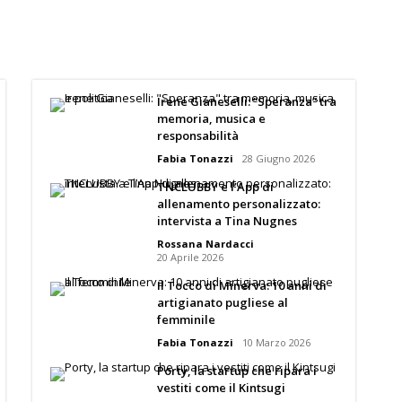
Irene Gianeselli: “Speranza” tra
memoria, musica e
responsabilità
Fabia Tonazzi
28 Giugno 2026
TNCLUBBY e l’App di
allenamento personalizzato:
intervista a Tina Nugnes
Rossana Nardacci
20 Aprile 2026
Il Tocco di Minerva: 10 anni di
artigianato pugliese al
femminile
Fabia Tonazzi
10 Marzo 2026
Porty, la startup che ripara i
vestiti come il Kintsugi