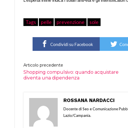
L’esperta infine indica i solari anti-età e gli intensificator
Tags
pelle
prevenzione
sole
Condividi su Facebook
Cond
Articolo precedente
Shopping compulsivo: quando acquistare
diventa una dipendenza
ROSSANA NARDACCI
Docente di Seo e Comunicazione Pubbli
Lazio/Campania.