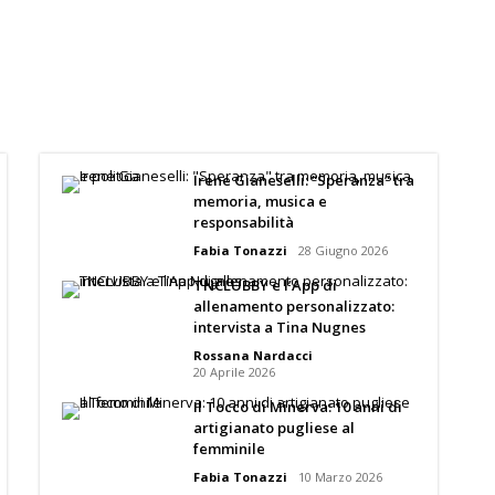
Irene Gianeselli: “Speranza” tra
memoria, musica e
responsabilità
Fabia Tonazzi
28 Giugno 2026
TNCLUBBY e l’App di
allenamento personalizzato:
intervista a Tina Nugnes
Rossana Nardacci
20 Aprile 2026
Il Tocco di Minerva: 10 anni di
artigianato pugliese al
femminile
Fabia Tonazzi
10 Marzo 2026