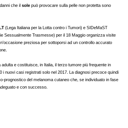
 danni che il
sole
può provocare sulla pelle non protetta sono
ILT
(Lega Italiana per la Lotta contro i Tumori) e SIDeMaST
ttie Sessualmente Trasmesse) per il 18 Maggio organizza visite
iva. Un’occasione preziosa per sottoporsi ad un controllo accurato
one.
dulta e costituisce, in Italia, il terzo tumore più frequente in
0 i nuovi casi registrati solo nel 2017. La diagnosi precoce quindi
inico-prognostico del melanoma cutaneo che, se individuato in fase
o adeguato e con successo.