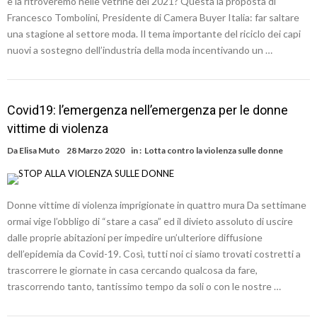
e la ritroveremo nelle vetrine del 2021? Questa la proposta di
Francesco Tombolini, Presidente di Camera Buyer Italia: far saltare
una stagione al settore moda. Il tema importante del riciclo dei capi
nuovi a sostegno dell’industria della moda incentivando un …
Covid19: l’emergenza nell’emergenza per le donne
vittime di violenza
Da
Elisa Muto
28 Marzo 2020
in :
Lotta contro la violenza sulle donne
Donne vittime di violenza imprigionate in quattro mura Da settimane
ormai vige l’obbligo di “stare a casa” ed il divieto assoluto di uscire
dalle proprie abitazioni per impedire un’ulteriore diffusione
dell’epidemia da Covid-19. Così, tutti noi ci siamo trovati costretti a
trascorrere le giornate in casa cercando qualcosa da fare,
trascorrendo tanto, tantissimo tempo da soli o con le nostre …