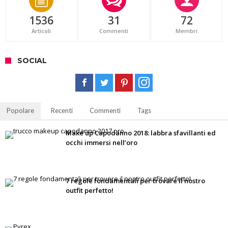
1536
31
72
Articoli
Commenti
Membri
SOCIAL
Popolare
Recenti
Commenti
Tags
Make up Capodanno 2018: labbra sfavillanti ed
occhi immersi nell’oro
7 regole fondamentali per trovare il nostro
outfit perfetto!