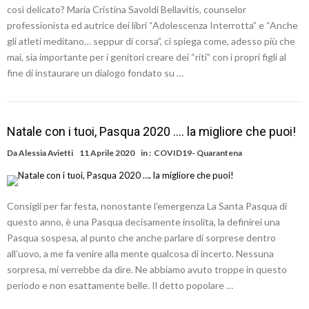
così delicato? Maria Cristina Savoldi Bellavitis, counselor
professionista ed autrice dei libri “Adolescenza Interrotta” e “Anche
gli atleti meditano… seppur di corsa”, ci spiega come, adesso più che
mai, sia importante per i genitori creare dei “riti” con i propri figli al
fine di instaurare un dialogo fondato su …
Natale con i tuoi, Pasqua 2020 …. la migliore che puoi!
Da
Alessia Avietti
11 Aprile 2020
in :
COVID19- Quarantena
Consigli per far festa, nonostante l’emergenza La Santa Pasqua di
questo anno, è una Pasqua decisamente insolita, la definirei una
Pasqua sospesa, al punto che anche parlare di sorprese dentro
all’uovo, a me fa venire alla mente qualcosa di incerto. Nessuna
sorpresa, mi verrebbe da dire. Ne abbiamo avuto troppe in questo
periodo e non esattamente belle. Il detto popolare …