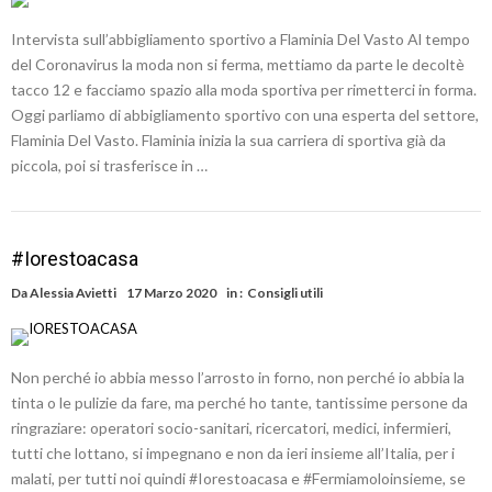
Intervista sull’abbigliamento sportivo a Flaminia Del Vasto Al tempo
del Coronavirus la moda non si ferma, mettiamo da parte le decoltè
tacco 12 e facciamo spazio alla moda sportiva per rimetterci in forma.
Oggi parliamo di abbigliamento sportivo con una esperta del settore,
Flaminia Del Vasto. Flaminia inizia la sua carriera di sportiva già da
piccola, poi si trasferisce in …
#Iorestoacasa
Da
Alessia Avietti
17 Marzo 2020
in :
Consigli utili
Non perché io abbia messo l’arrosto in forno, non perché io abbia la
tinta o le pulizie da fare, ma perché ho tante, tantissime persone da
ringraziare: operatori socio-sanitari, ricercatori, medici, infermieri,
tutti che lottano, si impegnano e non da ieri insieme all’Italia, per i
malati, per tutti noi quindi #Iorestoacasa e #Fermiamoloinsieme, se