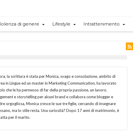
iolenza di genere
Lifestyle
Intrattenimento
lora, la scrittura è stata per Monica, svago e consolazione, ambito di
urea in Lingue ed un master in Marketing Communication, ha lavorato
lo che le ha permesso di far della propria passione, un lavoro.
gement e storytelling per alcuni brand e collabora come blogger e
adre orgogliosa, Monica cresce le sue tre figlie, cercando di insegnare
assano, ma lo stile resta. Una curiosità? Dopo 17 anni di matrimonio, è
atta per il marito.