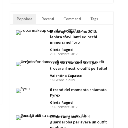
Popolare
Recenti
Commenti
Tags
Make up Capodanno 2018:
labbra sfavillanti ed occhi
immersi nell’oro
Gloria Ragnoli
28 Dicembre 2017
7 regole fondamentali per
trovare il nostro outfit perfetto!
Valentina Capasso
16 Gennaio 2019
Il trend del momento chiamato
Pyrex
Gloria Ragnoli
13 Dicembre 2017
Come riorganizzare il
guardaroba per avere un outfit
migliore